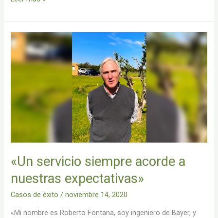
«Un
servicio
siempre
acorde
a
nuestras
expectativas»
«Un servicio siempre acorde a
nuestras expectativas»
Casos de éxito
/
noviembre 14, 2020
«Mi nombre es Roberto Fontana, soy ingeniero de Bayer, y