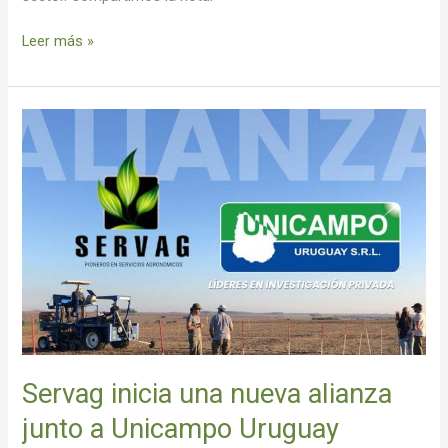
Leer más »
Servag
inicia
una
nueva
alianza
junto
a
Unicampo
Uruguay
Servag inicia una nueva alianza
junto a Unicampo Uruguay