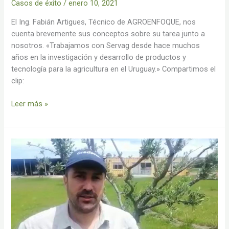
Casos de éxito
/
enero 10, 2021
El Ing. Fabián Artigues, Técnico de AGROENFOQUE, nos
cuenta brevemente sus conceptos sobre su tarea junto a
nosotros. «Trabajamos con Servag desde hace muchos
años en la investigación y desarrollo de productos y
tecnología para la agricultura en el Uruguay.» Compartimos el
clip:
Leer más »
10
años
trabajando
junto
a
Servag:
BASF
Uruguay