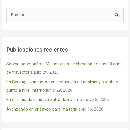
B
u
s
c
Publicaciones recientes
a
r
Servag acompañó a Maisor en la celebración de sus 40 años
p
de trayectoria
julio 29, 2026
o
En Servag, avanzamos en instancias de análisis y puesta a
r
punto a nivel interno
junio 29, 2026
:
En el inicio de la nueva zafra de invierno
mayo 8, 2026
Avanzando en ensayos para maltería
abril 16, 2026