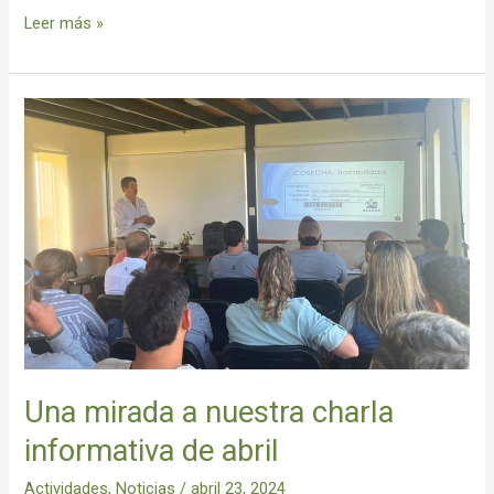
Leer más »
Una
mirada
a
nuestra
charla
informativa
de
abril
Una mirada a nuestra charla
informativa de abril
Actividades
,
Noticias
/
abril 23, 2024