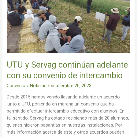
Servag
continúan
adelante
con
su
convenio
de
intercambio
UTU y Servag continúan adelante
con su convenio de intercambio
Convenios
,
Noticias
/
septiembre 20, 2023
Desde 2015 hemos venido llevando adelante un acuerdo
junto a UTU, poniendo en marcha un convenio que ha
permitido efectuar intercambio educativo con alumnos. En
tal sentido, Servag ha estado recibiendo más de 20 alumnos,
quienes hicieron pasantías en nuestras instalaciones. Por
más información acerca de este y otros acuerdos pueden