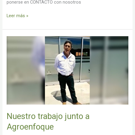
ponerse en CONTACTO con nosotros
Leer más »
Nuestro
trabajo
junto
a
Agroenfoque
Nuestro trabajo junto a
Agroenfoque