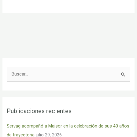
B
u
s
c
Publicaciones recientes
a
r
Servag acompañó a Maisor en la celebración de sus 40 años
p
de trayectoria
julio 29, 2026