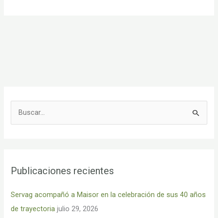
B
u
s
c
Publicaciones recientes
a
r
Servag acompañó a Maisor en la celebración de sus 40 años
p
de trayectoria
julio 29, 2026
o