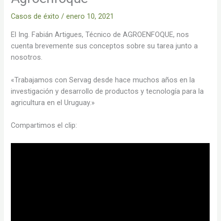
Casos de éxito
/
enero 10, 2021
El Ing. Fabián Artigues, Técnico de AGROENFOQUE, nos
cuenta brevemente sus conceptos sobre su tarea junto a
nosotros.
«Trabajamos con Servag desde hace muchos años en la
investigación y desarrollo de productos y tecnología para la
agricultura en el Uruguay.»
Compartimos el clip: