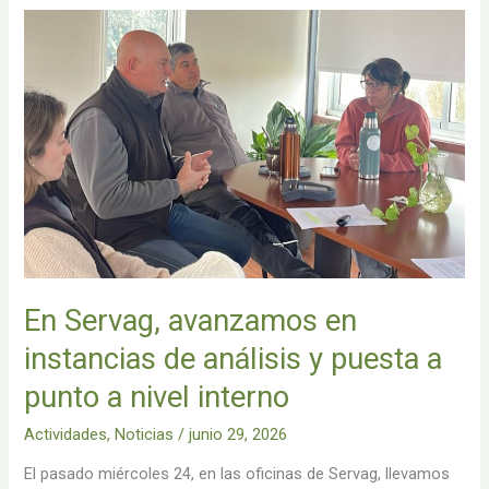
En
Servag,
avanzamos
en
instancias
de
análisis
y
puesta
a
punto
a
En Servag, avanzamos en
nivel
interno
instancias de análisis y puesta a
punto a nivel interno
Actividades
,
Noticias
/
junio 29, 2026
El pasado miércoles 24, en las oficinas de Servag, llevamos