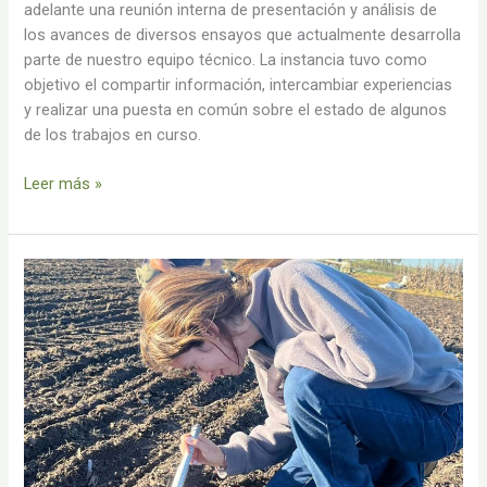
adelante una reunión interna de presentación y análisis de
los avances de diversos ensayos que actualmente desarrolla
parte de nuestro equipo técnico. La instancia tuvo como
objetivo el compartir información, intercambiar experiencias
y realizar una puesta en común sobre el estado de algunos
de los trabajos en curso.
Leer más »
En
el
inicio
de
la
nueva
zafra
de
invierno