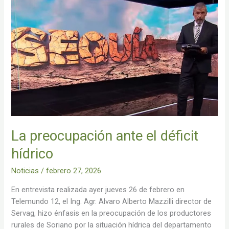
preocupación
ante
el
déficit
hídrico
La preocupación ante el déficit
hídrico
Noticias
/
febrero 27, 2026
En entrevista realizada ayer jueves 26 de febrero en
Telemundo 12, el Ing. Agr. Alvaro Alberto Mazzilli director de
Servag, hizo énfasis en la preocupación de los productores
rurales de Soriano por la situación hídrica del departamento