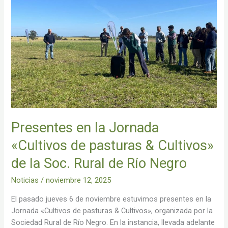
la
Jornada
«Cultivos
de
pasturas
&
Cultivos»
de
la
Soc.
Presentes en la Jornada
Rural
de
«Cultivos de pasturas & Cultivos»
Río
de la Soc. Rural de Río Negro
Negro
Noticias
/
noviembre 12, 2025
El pasado jueves 6 de noviembre estuvimos presentes en la
Jornada «Cultivos de pasturas & Cultivos», organizada por la
Sociedad Rural de Río Negro. En la instancia, llevada adelante