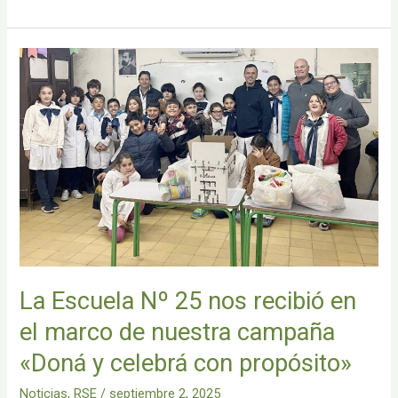
La
Escuela
Nº
25
nos
recibió
en
el
marco
de
nuestra
campaña
La Escuela Nº 25 nos recibió en
«Doná
y
el marco de nuestra campaña
celebrá
«Doná y celebrá con propósito»
con
propósito»
Noticias
,
RSE
/
septiembre 2, 2025