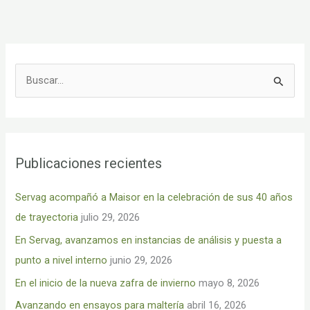
B
u
s
c
Publicaciones recientes
a
r
Servag acompañó a Maisor en la celebración de sus 40 años
p
de trayectoria
julio 29, 2026
o
En Servag, avanzamos en instancias de análisis y puesta a
r
punto a nivel interno
junio 29, 2026
:
En el inicio de la nueva zafra de invierno
mayo 8, 2026
Avanzando en ensayos para maltería
abril 16, 2026