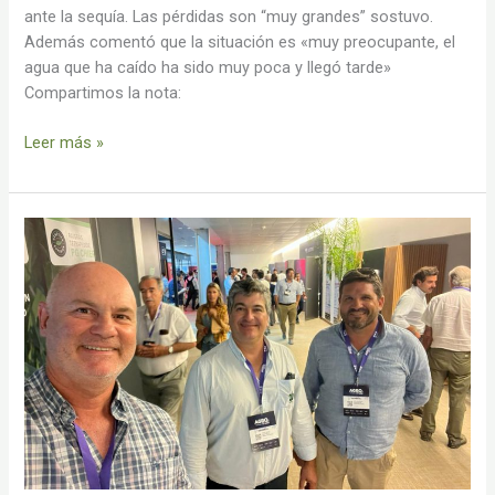
ante la sequía. Las pérdidas son “muy grandes” sostuvo.
Además comentó que la situación es «muy preocupante, el
agua que ha caído ha sido muy poca y llegó tarde»
Compartimos la nota:
Leer más »
Servag
en
Agro
en
Punta
2026