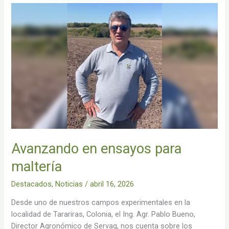
Avanzando
en
ensayos
para
maltería
Avanzando en ensayos para
maltería
Destacados
,
Noticias
/
abril 16, 2026
Desde uno de nuestros campos experimentales en la
localidad de Tarariras, Colonia, el Ing. Agr. Pablo Bueno,
Director Agronómico de Servag, nos cuenta sobre los