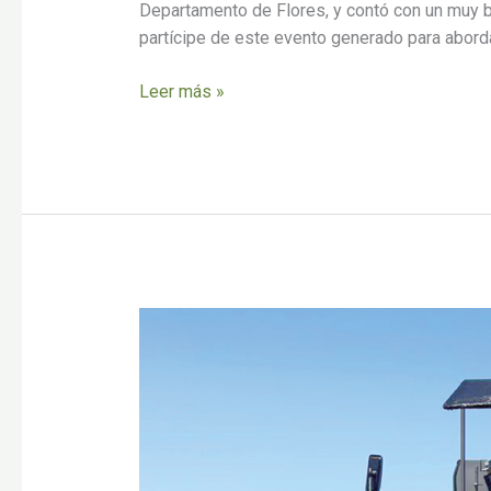
Departamento de Flores, y contó con un muy b
partícipe de este evento generado para abord
Leer más »
El
aporte
de
Servag
en
innovación,
genética