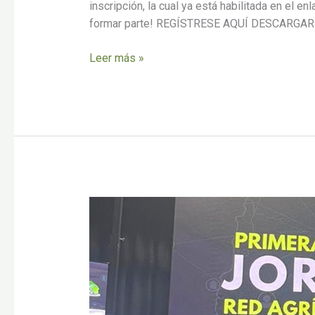
inscripción, la cual ya está habilitada en el en
formar parte! REGÍSTRESE AQUÍ DESCARG
Leer más »
Participamos
de
la
primera
Jornada
de
la