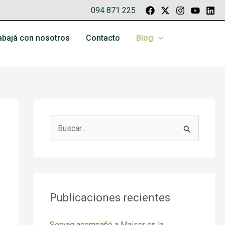
094 871 225
abajá con nosotros
Contacto
Blog
B
u
s
c
a
Publicaciones recientes
r
Servag acompañó a Maisor en la