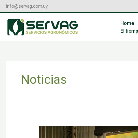
Ir
info@servag.com.uy
al
contenido
Home
El tiem
Noticias
Así
fue