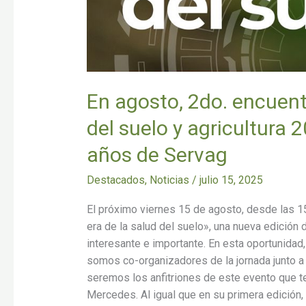
2025,
en
el
marco
de
los
En agosto, 2do. encuent
25
del suelo y agricultura 
años
de
años de Servag
Servag
Destacados
,
Noticias
/
julio 15, 2025
El próximo viernes 15 de agosto, desde las 1
era de la salud del suelo», una nueva edición
interesante e importante. En esta oportunid
somos co-organizadores de la jornada junto a 
seremos los anfitriones de este evento que t
Mercedes. Al igual que en su primera edición, 