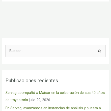
B
u
s
c
Publicaciones recientes
a
r
Servag acompañó a Maisor en la celebración de sus 40 años
p
de trayectoria
julio 29, 2026
o
En Servag, avanzamos en instancias de análisis y puesta a
r